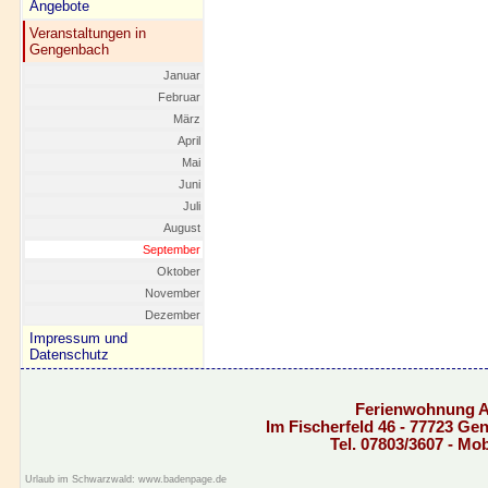
Angebote
Veranstaltungen in
Gengenbach
Januar
Februar
März
April
Mai
Juni
Juli
August
September
Oktober
November
Dezember
Impressum und
Datenschutz
Ferienwohnung 
Im Fischerfeld 46 - 77723 G
Tel. 07803/3607 - Mo
Urlaub im Schwarzwald: www.badenpage.de