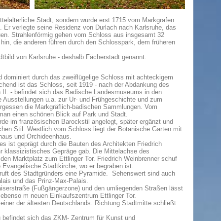
ttelalterliche Stadt, sondern wurde erst 1715 vom Markgrafen
. Er verlegte seine Residenz von Durlach nach Karlsruhe, das
auen. Strahlenförmig gehen vom Schloss aus insgesamt 32
t hin, die anderen führen durch den Schlosspark, dem früheren
dtbild von Karlsruhe - deshalb Fächerstadt genannt.
 dominiert durch das zweiflügelige Schloss mit achteckigem
chend ist das Schloss, seit 1919 - nach der Abdankung des
 II. - befindet sich das Badische Landesmuseums in den
Ausstellungen u.a. zur Ur- und Frühgeschichte und zum
 vergessen die Markgräflich-badischen Sammlungen. Vom
man einen schönen Blick auf Park und Stadt.
de im französischen Barockstil angelegt, später ergänzt und
chen Stil. Westlich vom Schloss liegt der Botanische Garten mit
aus und Orchideenhaus.
s ist geprägt durch die Bauten des Architekten Friedrich
hr klassizistisches Gepräge gab. Die Mittelachse des
en Marktplatz zum Ettlinger Tor. Friedrich Weinbrenner schuf
 Evangelische Stadtkirche, wo er begraben ist.
Gruft des Stadtgründers eine Pyramide. Sehenswert sind auch
lais und das Prinz-Max-Palais.
Kaiserstraße (Fußgängerzone) und den umliegenden Straßen lässt
benso m neuen Einkaufszentrum Ettlinger Tor.
 einer der ältesten Deutschlands. Richtung Stadtmitte schließt
 befindet sich das ZKM- Zentrum für Kunst und