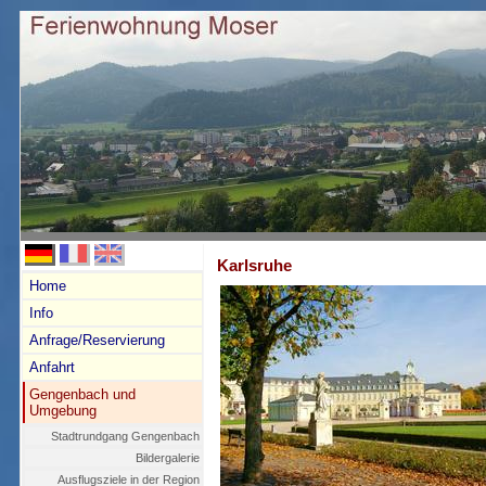
Karlsruhe
Home
Info
Anfrage/Reservierung
Anfahrt
Gengenbach und
Umgebung
Stadtrundgang Gengenbach
Bildergalerie
Ausflugsziele in der Region