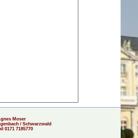
Agnes Moser
engenbach / Schwarzwald
bil 0171 7185770