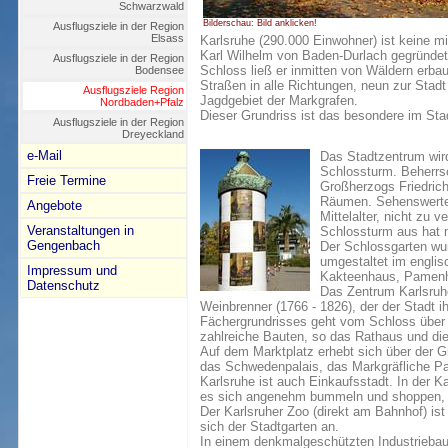
Schwarzwald
Bilderschau: Bild anklicken!
Ausflugsziele in der Region
Elsass
Karlsruhe (290.000 Einwohner) ist keine mi
Karl Wilhelm von Baden-Durlach gegründet
Ausflugsziele in der Region
Schloss ließ er inmitten von Wäldern erb
Bodensee
Straßen in alle Richtungen, neun zur Stad
Ausflugsziele Region
Jagdgebiet der Markgrafen.
Nordbaden+Pfalz
Dieser Grundriss ist das besondere im Sta
Ausflugsziele in der Region
Dreyeckland
e-Mail
Das Stadtzentrum wird
Schlossturm. Beherrs
Freie Termine
Großherzogs Friedrich
Räumen. Sehenswerte 
Angebote
Mittelalter, nicht zu
Veranstaltungen in
Schlossturm aus hat 
Gengenbach
Der Schlossgarten wur
umgestaltet im englis
Impressum und
Kakteenhaus, Pamenh
Datenschutz
Das Zentrum Karlsruhe
Weinbrenner (1766 - 1826), der der Stadt i
Fächergrundrisses geht vom Schloss über d
zahlreiche Bauten, so das Rathaus und die
Auf dem Marktplatz erhebt sich über der 
das Schwedenpalais, das Markgräfliche Pa
Karlsruhe ist auch Einkaufsstadt. In der 
es sich angenehm bummeln und shoppen, e
Der Karlsruher Zoo (direkt am Bahnhof) ist
sich der Stadtgarten an.
In einem denkmalgeschützten Industriebau