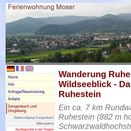
Wanderung Ruhes
Home
Wildseeblick - Da
Info
Ruhestein
Anfrage/Reservierung
Anfahrt
Ein ca. 7 km Rundw
Gengenbach und
Umgebung
Ruhestein (882 m ho
Stadtrundgang Gengenbach
Bildergalerie
Schwarzwaldhochst
Ausflugsziele in der Region