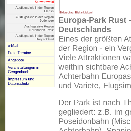
Schwarzwald
Ausflugsziele in der Region
Elsass
Bilderschau: Bild anklicken!
Ausflugsziele in der Region
Europa-Park Rust -
Bodensee
Ausflugsziele Region
Deutschlands
Nordbaden+Pfalz
Ausflugsziele in der Region
Eines der größten At
Dreyeckland
e-Mail
der Region - ein Ver
Freie Termine
Viele Attraktionen w
Angebote
weithin sichtbare Ac
Veranstaltungen in
Gengenbach
Achterbahn Europas
Impressum und
und Variete, Flugsim
Datenschutz
Der Park ist nach 
gegliedert: z.B. im g
Poseidonbahn (Misc
Achterbahn), Spanie