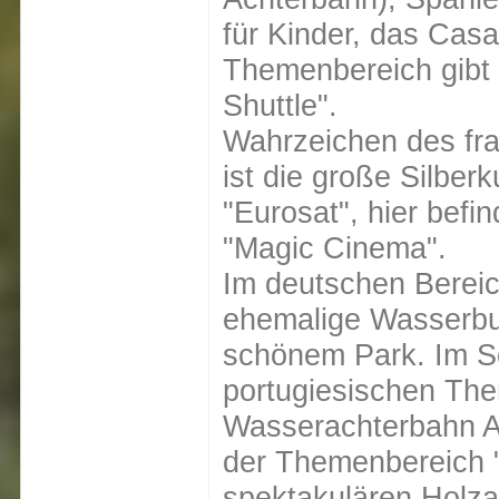
für Kinder, das Cas
Themenbereich gibt 
Shuttle".
Wahrzeichen des fr
ist die große Silber
"Eurosat", hier befi
"Magic Cinema".
Im deutschen Bereich
ehemalige Wasserbu
schönem Park. Im Sc
portugiesischen The
Wasserachterbahn Atl
der Themenbereich "
spektakulären Holz