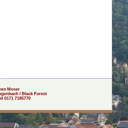
gnes Moser
ngenbach / Black Forest
bil 0171 7185770