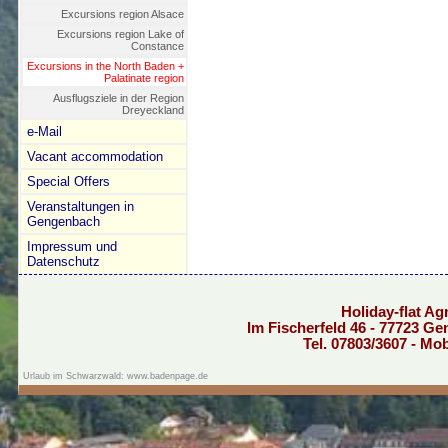
Excursions region Alsace
Excursions region Lake of
Constance
Excursions in the North Baden +
Palatinate region
Ausflugsziele in der Region
Dreyeckland
e-Mail
Vacant accommodation
Special Offers
Veranstaltungen in
Gengenbach
Impressum und
Datenschutz
Holiday-flat A
Im Fischerfeld 46 - 77723 Ge
Tel. 07803/3607 - Mo
Urlaub im Schwarzwald: www.badenpage.de